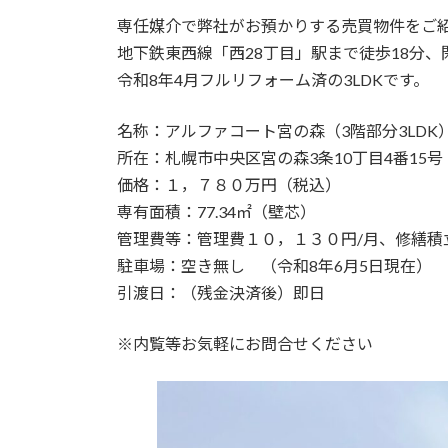
更
専任媒介で弊社がお預かりする売買物件をご
新
日
地下鉄東西線「西28丁目」駅まで徒歩18分
時
令和8年4月フルリフォーム済の3LDKです。
:
名称：アルファコート宮の森（3階部分3LDK
所在：札幌市中央区宮の森3条10丁目4番15号
価格：１，７８０万円（税込）
専有面積：77.34㎡（壁芯）
管理費等：管理費１０，１３０円/月、修繕積
駐車場：空き無し （令和8年6月5日現在）
引渡日：（残金決済後）即日
※内覧等お気軽にお問合せください