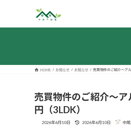
コ
ナ
ン
ビ
テ
ゲ
ン
ー
ツ
シ
へ
ョ
ス
ン
キ
に
ッ
移
プ
動
HOME
お知らせ
お知らせ
売買物件のご紹介～アルフ
売買物件のご紹介～アル
円（3LDK）
最
2026年6月10日
2026年6月10日
中尾
終